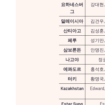
요하네스버
강대현,
그
말레이시아
김건우,
산티아고
김성훈,
페루
성기만,
삼보론돈
안명진,
나고야
정
에콰도르
홍석호,
터키
황명국,
Kazakhstan
Edward,
Ester Sung
Es