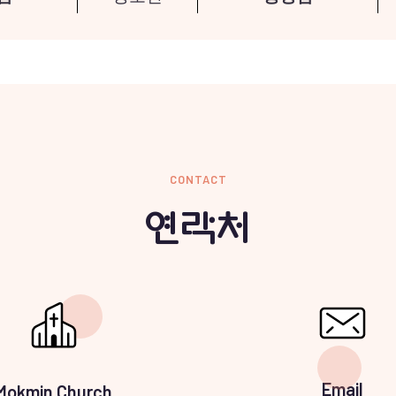
CONTACT
연락처
Email
Mokmin Church