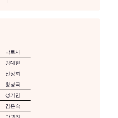
박로사
강대현
신상희
황명국
성기만
김은숙
안명진