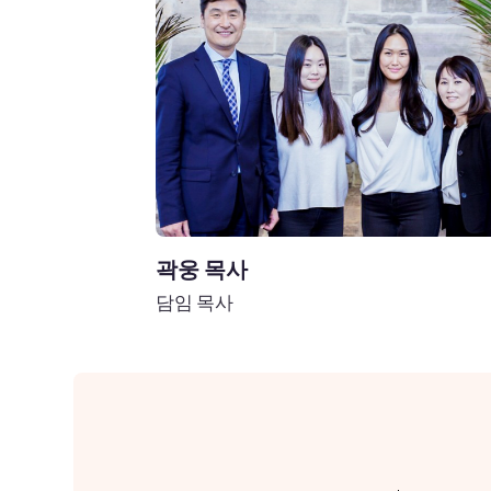
곽웅 목사
담임 목사