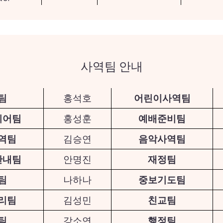
사역팀 안내
팀
홍석호
어린이사역팀
디어팀
홍성훈
예배준비팀
역팀
김승연
음악사역팀
안내팀
안명진
재정팀
팀
나하나
중보기도팀
리팀
김성민
친교팀
팀
강소연
행정팀