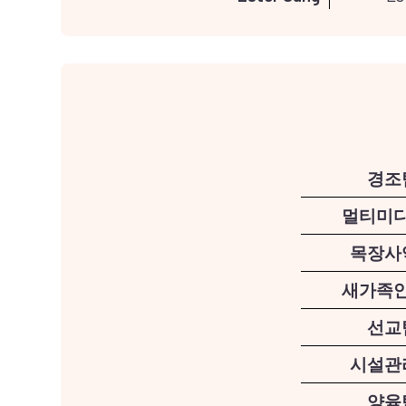
경조
멀티미
목장사
새가족
선교
시설관
양육