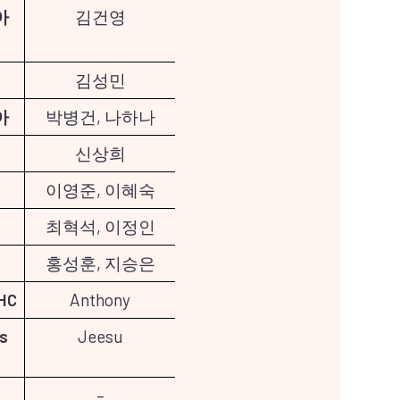
아
김건영
김성민
아
박병건, 나하나
신상희
이영준, 이혜숙
최혁석, 이정인
홍성훈, 지승은
HC
Anthony
s
Jeesu
–