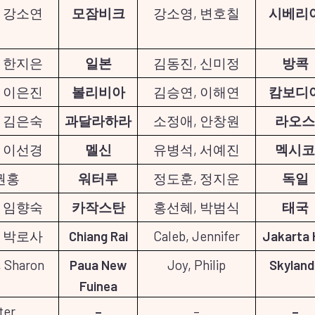
 강소연
모잠비크
강소영, 변호칠
시베리
 한지은
일본
김동진, 신미정
방콕
 이은진
볼리비아
김승연, 이해연
캄보디
 김은숙
과달라하라
소정애, 안창원
라오스
 이선경
멜신
유병석, 서예진
멕시코
권홍
워터루
정도훈, 정지운
독일
 임향숙
카작스탄
홍선혜, 박범식
태국
 박로사
Chiang Rai
Caleb, Jennifer
Jakarta 
 Sharon
Paua New
Joy, Philip
Skyland
Fuinea
ter
–
–
–