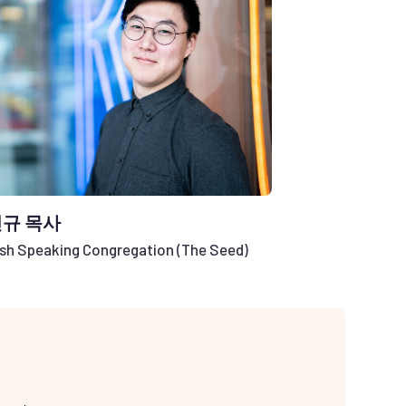
규 목사
ish Speaking Congregation (The Seed)